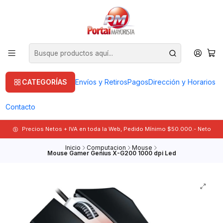
CATEGORÍAS
Envíos y Retiros
Pagos
Dirección y Horarios
Contacto
Precios Netos + IVA en toda la Web, Pedido Mínimo $50.000.- Neto
Inicio
Computacion
Mouse
Mouse Gamer Genius X-G200 1000 dpi Led