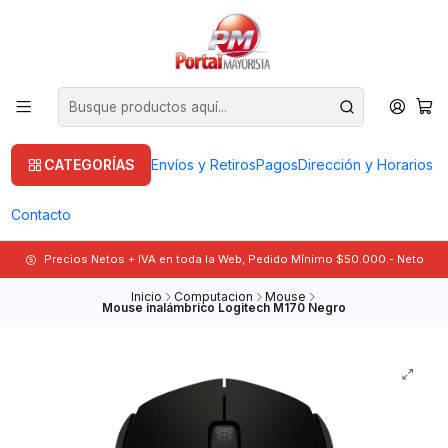
CATEGORÍAS
Envíos y Retiros
Pagos
Dirección y Horarios
Contacto
Precios Netos + IVA en toda la Web, Pedido Mínimo $50.000.- Neto
Inicio
Computacion
Mouse
Mouse inalámbrico Logitech M170 Negro