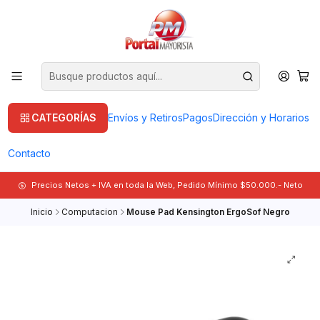
CATEGORÍAS
Envíos y Retiros
Pagos
Dirección y Horarios
Contacto
Precios Netos + IVA en toda la Web, Pedido Mínimo $50.000.- Neto
Inicio
Computacion
Mouse Pad Kensington ErgoSof Negro