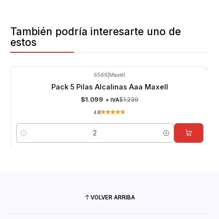
También podría interesarte uno de
estos
6566
|
Maxell
-11%
OFF
Pack 5 Pilas Alcalinas Aaa Maxell
$1.099
$1.239
+ IVA
4.8
Cantidad
VOLVER ARRIBA