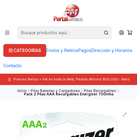
CATEGORÍAS
Envíos y Retiros
Pagos
Dirección y Horarios
Contacto
Precios Netos + IVA en toda la Web, Pedido Mínimo $50.000.- Neto
Inicio
Pilas Baterías y Cargadores
Pilas Recargables
Pack 2 Pilas AAA Recargables Energizer 700mha