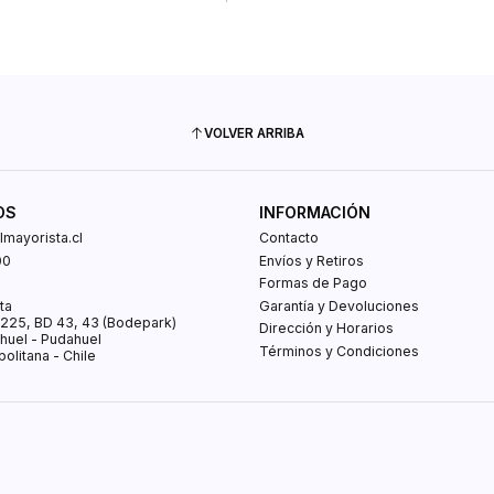
VOLVER ARRIBA
OS
INFORMACIÓN
mayorista.cl
Contacto
00
Envíos y Retiros
0
Formas de Pago
ta
Garantía y Devoluciones
s 225, BD 43, 43 (Bodepark)
Dirección y Horarios
huel - Pudahuel
Términos y Condiciones
olitana - Chile