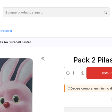
Precios Netos + IVA en toda la Web, Pedido Mínimo $50.000.- Neto
ontacto
as Aa Duracell Blister
Pack 2 Pila
AGR
Cantidad
Debes comprar un mínimo d