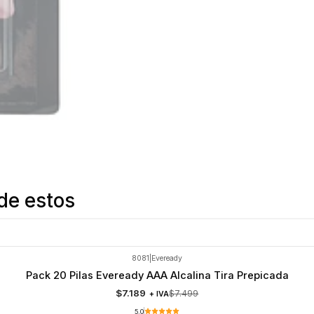
de estos
8081
|
Eveready
Pack 20 Pilas Eveready AAA Alcalina Tira Prepicada
$7.189
$7.499
+ IVA
5.0