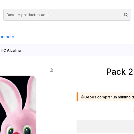
Precios Netos + IVA en toda la Web, Pedido Mínimo $50.000.- Neto
ontacto
l C Alcalina
Pack 2 
Debes comprar un mínimo d