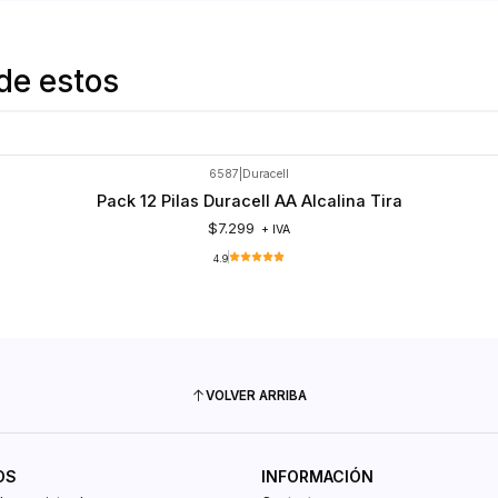
de estos
6587
|
Duracell
Pack 12 Pilas Duracell AA Alcalina Tira
$7.299
+ IVA
4.9
VOLVER ARRIBA
OS
INFORMACIÓN