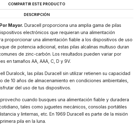
COMPARTIR ESTE PRODUCTO
DESCRIPCIÓN
 Por Mayor.
Duracell proporciona una amplia gama de pilas
spositivos electrónicos que requieran una alimentación
ara proporcionar una alimentación fiable a los dispositivos de uso
que de potencia adicional, estas pilas alcalinas multiuso duran
 comunes de zinc-carbón. Los resultados pueden variar por
bles en tamaños AA, AAA, C, D y 9V.
ll Duralock, las pilas Duracell sin utilizar retienen su capacidad
o de 10 años de almacenamiento en condiciones ambientales,
sfrutar del uso de tus dispositivos.
o provecho cuando busques una alimentación fiable y duradera
 cotidiano, tales como juguetes mecánicos, consolas portátiles
tancia y linternas, etc. En 1969 Duracell es parte de la misión
primera pila en la luna.