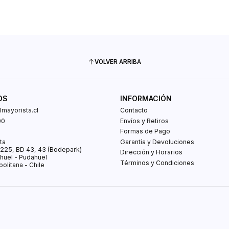
VOLVER ARRIBA
OS
INFORMACIÓN
mayorista.cl
Contacto
00
Envíos y Retiros
0
Formas de Pago
ta
Garantía y Devoluciones
s 225, BD 43, 43 (Bodepark)
Dirección y Horarios
huel - Pudahuel
Términos y Condiciones
olitana - Chile