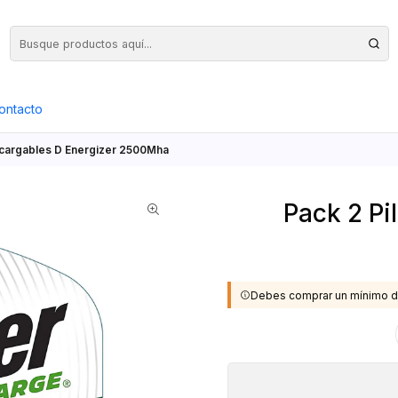
Precios Netos + IVA en toda la Web, Pedido Mínimo $50.000.- Neto
ontacto
ecargables D Energizer 2500Mha
Pack 2 Pi
Debes comprar un mínimo d