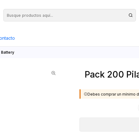
Precios Netos + IVA en toda la Web, Pedido Mínimo $50.000.- Neto
ontacto
 Battery
Pack 200 Pil
Debes comprar un mínimo d