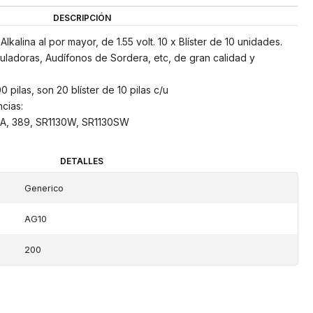
DESCRIPCIÓN
Alkalina al por mayor, de 1.55 volt. 10 x Blíster de 10 unidades.
lculadoras, Audífonos de Sordera, etc, de gran calidad y
 pilas, son 20 blíster de 10 pilas c/u
cias:
9A, 389, SR1130W, SR1130SW
DETALLES
Generico
AG10
200