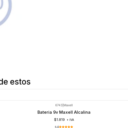
de estos
6743
|
Maxell
Bateria 9v Maxell Alcalina
$1.819
+ IVA
5.0