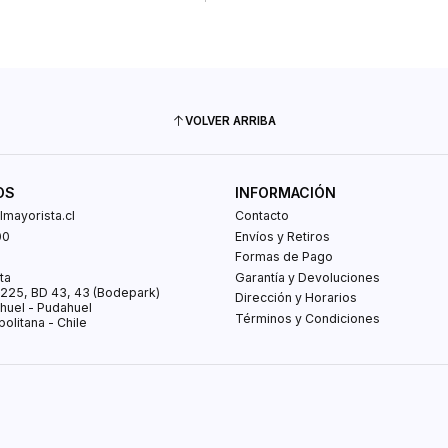
VOLVER ARRIBA
OS
INFORMACIÓN
mayorista.cl
Contacto
00
Envíos y Retiros
0
Formas de Pago
ta
Garantía y Devoluciones
s 225, BD 43, 43 (Bodepark)
Dirección y Horarios
huel - Pudahuel
Términos y Condiciones
olitana - Chile