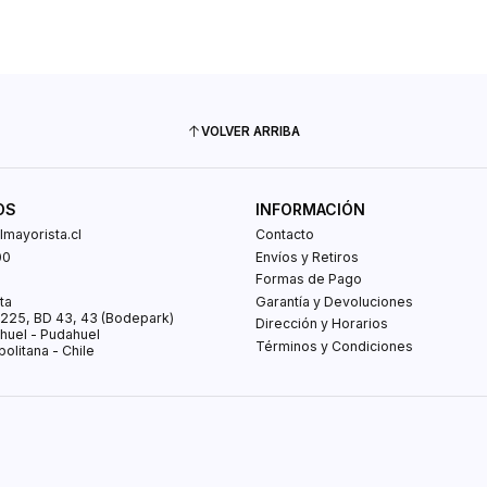
VOLVER ARRIBA
OS
INFORMACIÓN
mayorista.cl
Contacto
00
Envíos y Retiros
0
Formas de Pago
ta
Garantía y Devoluciones
s 225, BD 43, 43 (Bodepark)
Dirección y Horarios
huel - Pudahuel
Términos y Condiciones
olitana - Chile