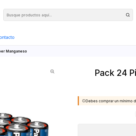
Precios Netos + IVA en toda la Web, Pedido Mínimo $50.000.- Neto
ontacto
yper Manganeso
Pack 24 P
Debes comprar un mínimo d