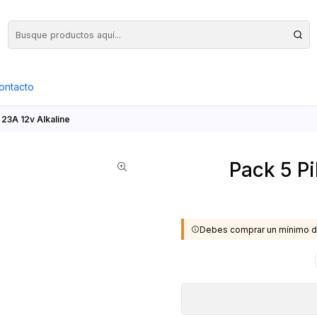
Precios Netos + IVA en toda la Web, Pedido Mínimo $50.000.- Neto
ontacto
 23A 12v Alkaline
Pack 5 Pi
Debes comprar un mínimo d