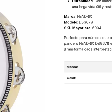
Durabilidad
: Con mater
una larga vida útil y res
Marca
: HENDRIX
Modelo
: DBG678
SKU Mayorista
: 6904
Perfecto para músicos que bu
pandero HENDRIX DBG678 es tu
¡Transforma cada interpretac
Marca:
Color: