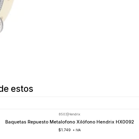
de estos
8503
|
Hendrix
Baquetas Repuesto Metalofono Xilófono Hendrix HX0092
$1.749
+ IVA