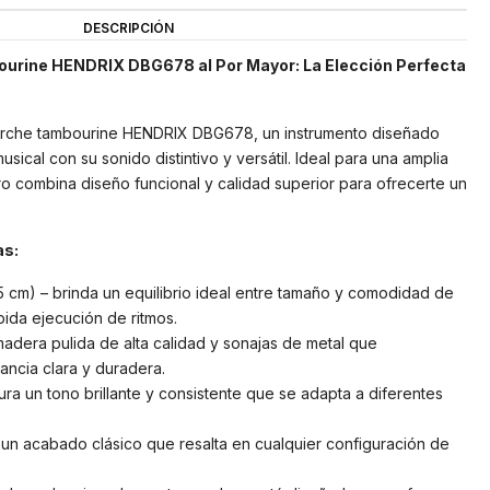
DESCRIPCIÓN
urine HENDRIX DBG678 al Por Mayor: La Elección Perfecta
rche tambourine HENDRIX DBG678, un instrumento diseñado
sical con su sonido distintivo y versátil. Ideal para una amplia
o combina diseño funcional y calidad superior para ofrecerte un
as:
5 cm) – brinda un equilibrio ideal entre tamaño y comodidad de
pida ejecución de ritmos.
adera pulida de alta calidad y sonajas de metal que
ncia clara y duradera.
gura un tono brillante y consistente que se adapta a diferentes
 un acabado clásico que resalta en cualquier configuración de