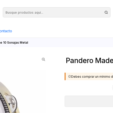
Precios Netos + IVA en toda la Web, Pedido Mínimo $50.000.- Neto
ontacto
e 10 Sonajas Metal
Pandero Made
Debes comprar un mínimo d