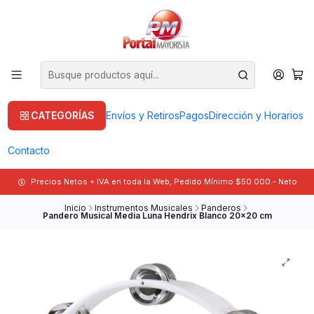
CATEGORÍAS
Envíos y Retiros
Pagos
Dirección y Horarios
Contacto
Precios Netos + IVA en toda la Web, Pedido Mínimo $50.000.- Neto
Inicio
Instrumentos Musicales
Panderos
Pandero Musical Media Luna Hendrix Blanco 20x20 cm