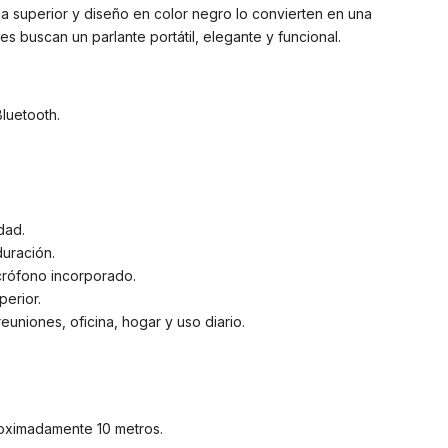
la superior y diseño en color negro lo convierten en una
s buscan un parlante portátil, elegante y funcional.
Bluetooth.
dad.
duración.
crófono incorporado.
perior.
reuniones, oficina, hogar y uso diario.
roximadamente 10 metros.