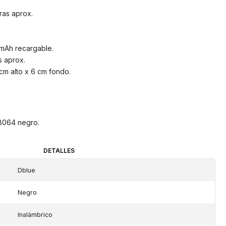
ras aprox.
.
mAh recargable.
s aprox.
cm alto x 6 cm fondo.
SB064 negro.
DETALLES
Dblue
Negro
Inalámbrico