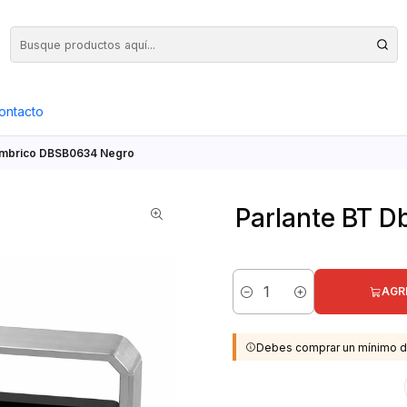
Precios Netos + IVA en toda la Web, Pedido Mínimo $50.000.- Neto
ontacto
lámbrico DBSB0634 Negro
Parlante BT 
AGR
Cantidad
Debes comprar un mínimo d