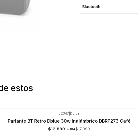
Bluetooth:
de estos
c2347
|
Dblue
Parlante BT Retro Dblue 30w Inalámbrico DBRP273 Café
$12.899
$17.999
+ IVA