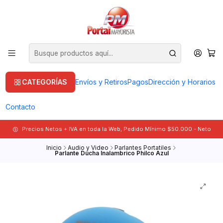
CATEGORÍAS
Envíos y Retiros
Pagos
Dirección y Horarios
Contacto
Precios Netos + IVA en toda la Web, Pedido Mínimo $50.000.- Neto
Inicio
Audio y Video
Parlantes Portatiles
Parlante Ducha Inalambrico Philco Azul