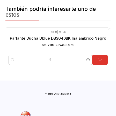
También podría interesarte uno de
estos
7819
|
Dblue
-30%
OFF
Parlante Ducha Dblue DBS046BK Inalámbrico Negro
$2.799
$3.979
+ IVA
Cantidad
VOLVER ARRIBA