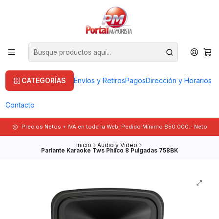
CATEGORÍAS
Envíos y Retiros
Pagos
Dirección y Horarios
Contacto
Precios Netos + IVA en toda la Web, Pedido Mínimo $50.000.- Neto
Inicio
Audio y Video
Parlante Karaoke Tws Philco 8 Pulgadas 758BK