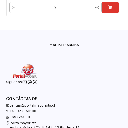
Cantidad
VOLVER ARRIBA
Síguenos
CONTÁCTANOS
ventas@portalmayorista.cl
+56977553100
56977553100
Portalmayorista
Av. Los Valles 225, BD 43, 43 (Bodepark)