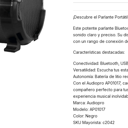
¡Descubre el Parlante Portát
Este potente parlante Blue
sonido claro y preciso. Su di
con un rango de conexión de h
Características destacadas:
Conectividad: Bluetooth, USB
Versatilidad: Escucha tus est
Autonomía: Batería de litio r
Con el Audiopro AP01017, cad
compañero perfecto para tu
experiencia musical inolvidab
Marca: Audiopro
Modelo: AP01017
Color: Negro
SKU Mayorista: c2042