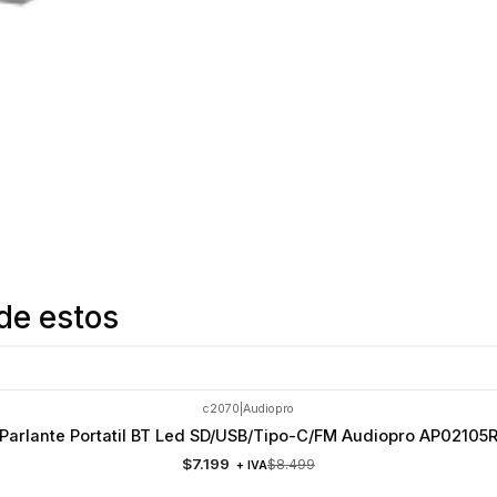
de estos
c2070
|
Audiopro
Parlante Portatil BT Led SD/USB/Tipo-C/FM Audiopro AP02105
$7.199
$8.499
+ IVA