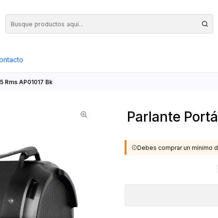
Precios Netos + IVA en toda la Web, Pedido Mínimo $50.000.- Neto
ontacto
 25 Rms AP01017 Bk
Parlante Port
Debes comprar un mínimo d