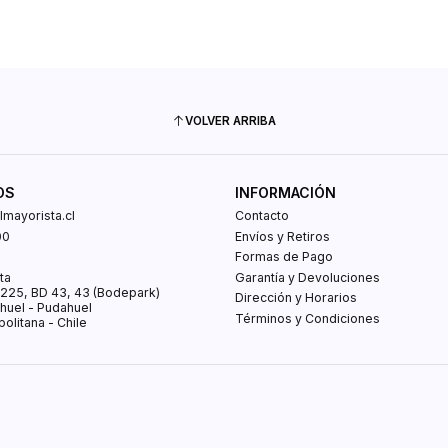
VOLVER ARRIBA
OS
INFORMACIÓN
mayorista.cl
Contacto
00
Envíos y Retiros
0
Formas de Pago
ta
Garantía y Devoluciones
s 225, BD 43, 43 (Bodepark)
Dirección y Horarios
huel - Pudahuel
Términos y Condiciones
olitana - Chile