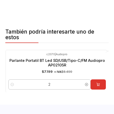
También podría interesarte uno de
estos
c2070
|
Audiopro
-15%
OFF
Parlante Portatil BT Led SD/USB/Tipo-C/FM Audiopro
AP02105R
$7.199
$8.499
+ IVA
Cantidad