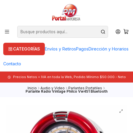
CATEGORÍAS
Envíos y Retiros
Pagos
Dirección y Horarios
Contacto
Precios Netos + IVA en toda la Web, Pedido Mínimo $50.000.- Neto
Inicio
Audio y Video
Parlantes Portatiles
Parlante Radio Vintage Philco Vw451 Bluetooth