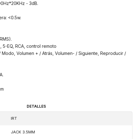
00Hz*20KHz - 3dB.
ra: <0.5w.
(RMS).
n, 5-EQ, RCA, control remoto
/ Modo, Volumen + / Atrás, Volumen- / Siguiente, Reproducir /
A.
cm
DETALLES
IRT
JACK 3.5MM