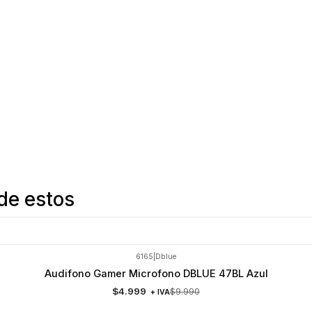
de estos
6165
|
Dblue
Audifono Gamer Microfono DBLUE 47BL Azul
$4.999
$9.990
+ IVA