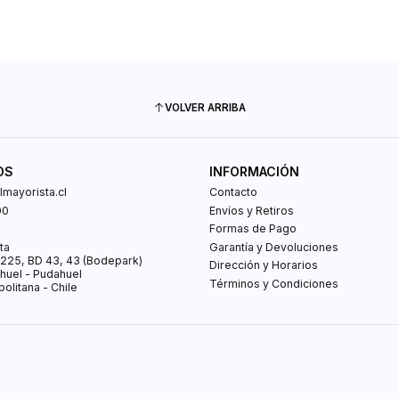
VOLVER ARRIBA
OS
INFORMACIÓN
mayorista.cl
Contacto
00
Envíos y Retiros
0
Formas de Pago
ta
Garantía y Devoluciones
s 225, BD 43, 43 (Bodepark)
Dirección y Horarios
huel - Pudahuel
Términos y Condiciones
olitana - Chile