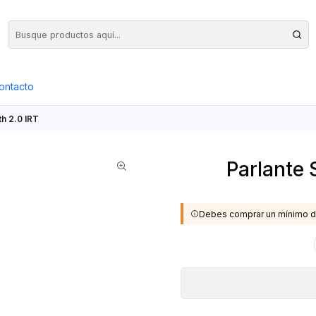
Precios Netos + IVA en toda la Web, Pedido Mínimo $50.000.- Neto
ontacto
th 2.0 IRT
Parlante 
Debes comprar un mínimo d