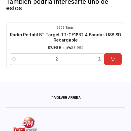
También podría interesarte uno de
estos
8609
|
Target
-11%
OFF
Radio Portátil BT Target TT-CF18BT 4 Bandas USB SD
Recargable
$7.989
$8.999
+ IVA
Cantidad
VOLVER ARRIBA