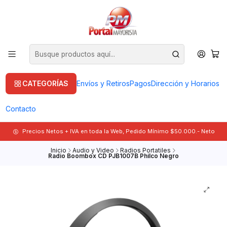
CATEGORÍAS
Envíos y Retiros
Pagos
Dirección y Horarios
Contacto
Precios Netos + IVA en toda la Web, Pedido Mínimo $50.000.- Neto
Inicio
Audio y Video
Radios Portatiles
Radio Boombox CD PJB1007B Philco Negro