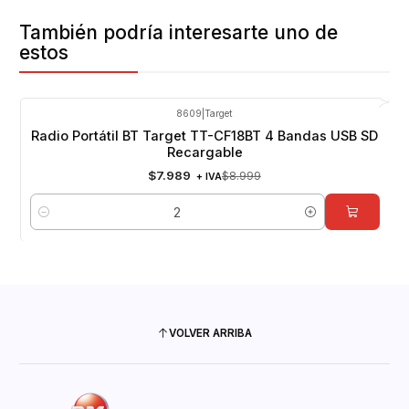
También podría interesarte uno de
estos
8609
|
Target
-11%
OFF
Radio Portátil BT Target TT-CF18BT 4 Bandas USB SD
Recargable
$7.989
$8.999
+ IVA
Cantidad
VOLVER ARRIBA