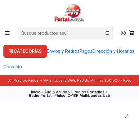
CATEGORÍAS
Envíos y Retiros
Pagos
Dirección y Horarios
Contacto
Precios Netos + IVA en toda la Web, Pedido Mínimo $50.000.- Neto
Inicio
Audio y Video
Radios Portatiles
Radio Portatil Philco IC-18R Multibandas Usb