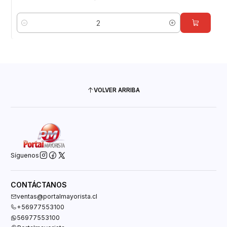
Cantidad
VOLVER ARRIBA
Síguenos
CONTÁCTANOS
ventas@portalmayorista.cl
+56977553100
56977553100