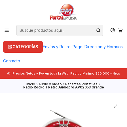
CATEGORÍAS
Envíos y Retiros
Pagos
Dirección y Horarios
Contacto
Precios Netos + IVA en toda la Web, Pedido Mínimo $50.000.- Neto
Inicio
Audio y Video
Parlantes Portatiles
Radio Rockola Retro Audiopro AP02053 Grande