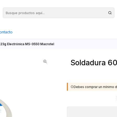
Precios Netos + IVA en toda la Web, Pedido Mínimo $50.000.- Neto
ontacto
23g Electrónica MS-0550 Macrotel
Soldadura 60
Debes comprar un mínimo d