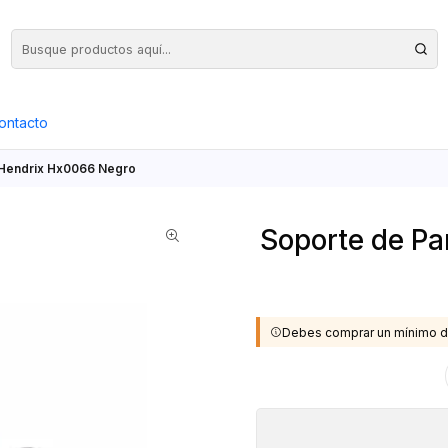
Precios Netos + IVA en toda la Web, Pedido Mínimo $50.000.- Neto
ontacto
o Hendrix Hx0066 Negro
Soporte de Pa
Debes comprar un mínimo d