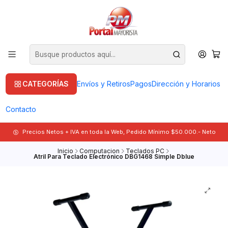
CATEGORÍAS
Envíos y Retiros
Pagos
Dirección y Horarios
Contacto
Precios Netos + IVA en toda la Web, Pedido Mínimo $50.000.- Neto
Inicio
Computacion
Teclados PC
Atril Para Teclado Electrónico DBG1468 Simple Dblue