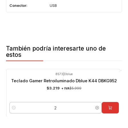
Conector:
USB
También podría interesarte uno de
estos
8573
|
Dblue
-46%
OFF
Teclado Gamer Retroiluminado Dblue K44 DBKG952
$3.219
$5.999
+ IVA
Cantidad