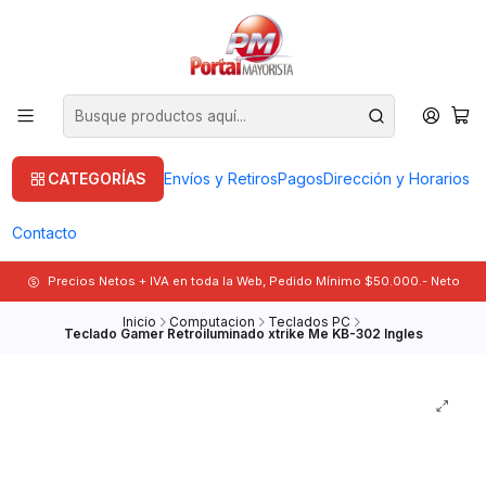
CATEGORÍAS
Envíos y Retiros
Pagos
Dirección y Horarios
Contacto
Precios Netos + IVA en toda la Web, Pedido Mínimo $50.000.- Neto
Inicio
Computacion
Teclados PC
Teclado Gamer Retroiluminado xtrike Me KB-302 Ingles