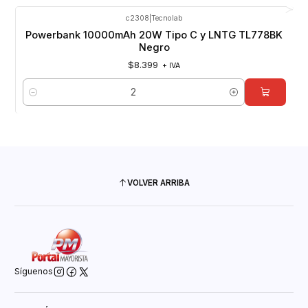
c2308
|
Tecnolab
Powerbank 10000mAh 20W Tipo C y LNTG TL778BK
Negro
$8.399
+ IVA
Cantidad
VOLVER ARRIBA
Síguenos