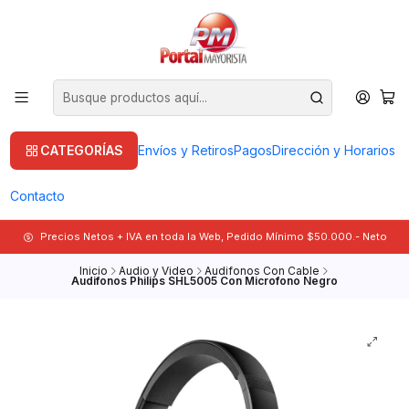
CATEGORÍAS
Envíos y Retiros
Pagos
Dirección y Horarios
Contacto
Precios Netos + IVA en toda la Web, Pedido Mínimo $50.000.- Neto
Inicio
Audio y Video
Audifonos Con Cable
Audifonos Philips SHL5005 Con Microfono Negro