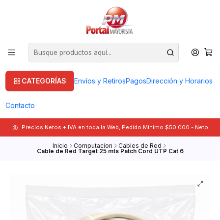
CATEGORÍAS
Envíos y Retiros
Pagos
Dirección y Horarios
Contacto
Precios Netos + IVA en toda la Web, Pedido Mínimo $50.000.- Neto
Inicio
Computacion
Cables de Red
Cable de Red Target 25 mts Patch Cord UTP Cat 6