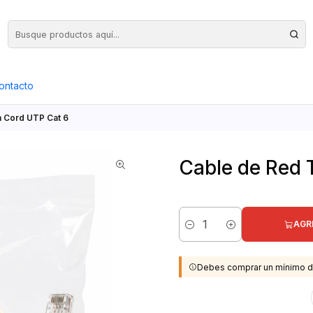
Precios Netos + IVA en toda la Web, Pedido Mínimo $50.000.- Neto
ontacto
h Cord UTP Cat 6
Cable de Red 
AGR
Cantidad
Debes comprar un mínimo d