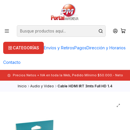
CATEGORÍAS
Envíos y Retiros
Pagos
Dirección y Horarios
Contacto
Precios Netos + IVA en toda la Web, Pedido Mínimo $50.000.- Neto
Inicio
Audio y Video
Cable HDMI IRT 3mts Full HD 1.4