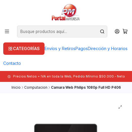
CATEGORÍAS
Envíos y Retiros
Pagos
Dirección y Horarios
Contacto
Precios Netos + IVA en toda la Web, Pedido Mínimo $50.000.- Neto
Inicio
Computacion
Camara Web Philips 1080p Full HD P406