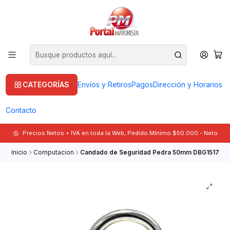
CATEGORÍAS
Envíos y Retiros
Pagos
Dirección y Horarios
Contacto
Precios Netos + IVA en toda la Web, Pedido Mínimo $50.000.- Neto
Inicio
Computacion
Candado de Seguridad Pedra 50mm DBG1517