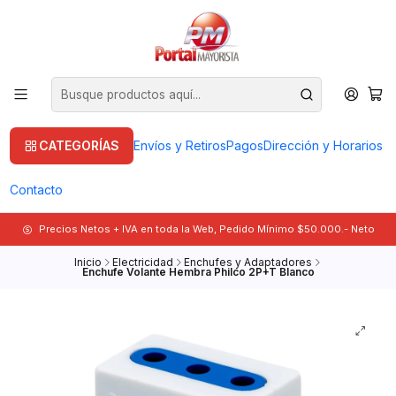
CATEGORÍAS
Envíos y Retiros
Pagos
Dirección y Horarios
Contacto
Precios Netos + IVA en toda la Web, Pedido Mínimo $50.000.- Neto
Inicio
Electricidad
Enchufes y Adaptadores
Enchufe Volante Hembra Philco 2P+T Blanco