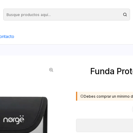
Precios Netos + IVA en toda la Web, Pedido Mínimo $50.000.- Neto
ontacto
Funda Prot
Debes comprar un mínimo d