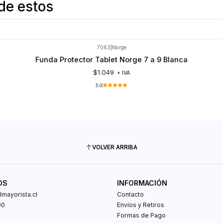
de estos
7063
|
Norge
Funda Protector Tablet Norge 7 a 9 Blanca
$1.049
+ IVA
5.0
VOLVER ARRIBA
OS
INFORMACIÓN
mayorista.cl
Contacto
00
Envíos y Retiros
0
Formas de Pago