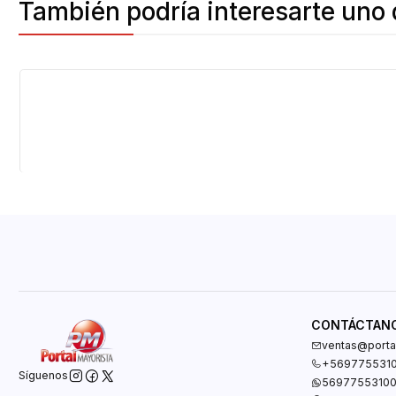
También podría interesarte uno 
CONTÁCTAN
ventas@portal
+569775531
Síguenos
5697755310