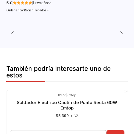
5.0
1 reseña
Ordenar por
Recién llegados
También podría interesarte uno de
estos
8277
|
Emtop
Soldador Eléctrico Cautín de Punta Recta 60W
Emtop
$8.399
+ IVA