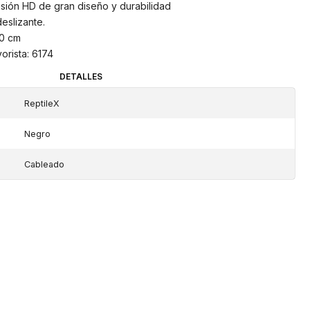
ión HD de gran diseño y durabilidad
deslizante.
0 cm
orista: 6174
DETALLES
ReptileX
Negro
Cableado