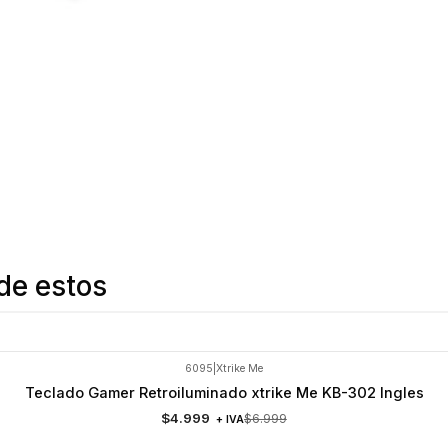
de estos
6095
|
Xtrike Me
Teclado Gamer Retroiluminado xtrike Me KB-302 Ingles
$4.999
$6.999
+ IVA