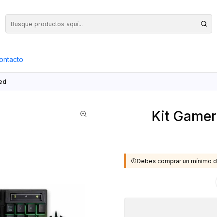
Precios Netos + IVA en toda la Web, Pedido Mínimo $50.000.- Neto
ontacto
Led
Kit Gamer
Debes comprar un mínimo d