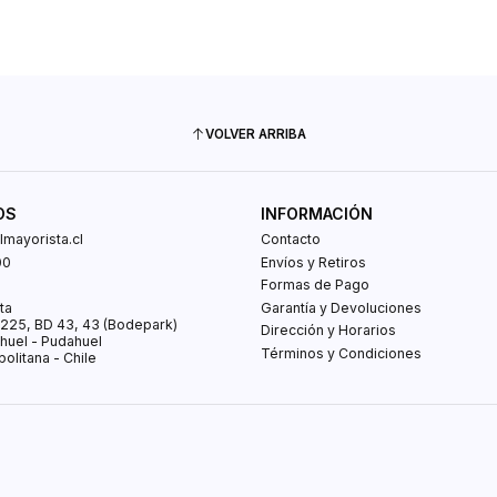
VOLVER ARRIBA
OS
INFORMACIÓN
mayorista.cl
Contacto
00
Envíos y Retiros
0
Formas de Pago
ta
Garantía y Devoluciones
s 225, BD 43, 43 (Bodepark)
Dirección y Horarios
huel - Pudahuel
Términos y Condiciones
olitana - Chile