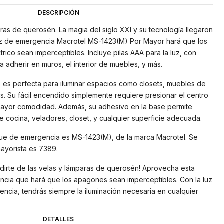
DESCRIPCIÓN
aras de querosén. La magia del siglo XXI y su tecnología llegaron
 luz de emergencia Macrotel MS-1423(M) Por Mayor hará que los
rico sean imperceptibles. Incluye pilas AAA para la luz, con
 adherir en muros, el interior de muebles, y más.
 es perfecta para iluminar espacios como closets, muebles de
os. Su fácil encendido simplemente requiere presionar el centro
a mayor comodidad. Además, su adhesivo en la base permite
e cocina, veladores, closet, y cualquier superficie adecuada.
que de emergencia es MS-1423(M), de la marca Macrotel. Se
ayorista es 7389.
irte de las velas y lámparas de querosén! Aprovecha esta
ncia que hará que los apagones sean imperceptibles. Con la luz
cia, tendrás siempre la iluminación necesaria en cualquier
DETALLES