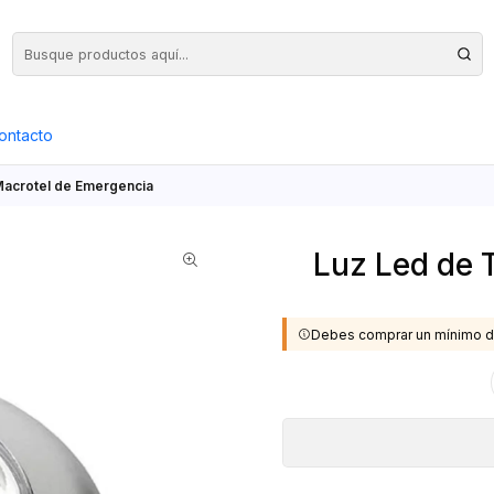
Precios Netos + IVA en toda la Web, Pedido Mínimo $50.000.- Neto
ontacto
Macrotel de Emergencia
Luz Led de 
Debes comprar un mínimo d