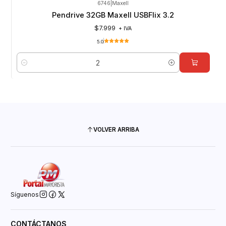
6746
|
Maxell
Pendrive 32GB Maxell USBFlix 3.2
$7.999
+ IVA
5.0
Cantidad
VOLVER ARRIBA
Síguenos
CONTÁCTANOS