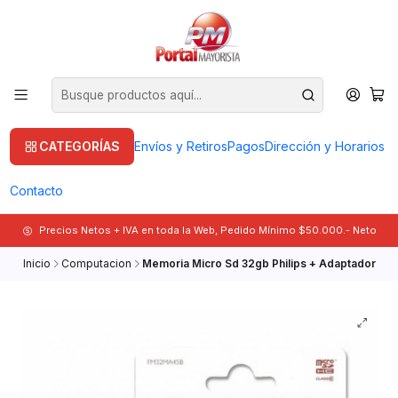
CATEGORÍAS
Envíos y Retiros
Pagos
Dirección y Horarios
Contacto
Precios Netos + IVA en toda la Web, Pedido Mínimo $50.000.- Neto
Inicio
Computacion
Memoria Micro Sd 32gb Philips + Adaptador