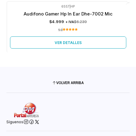
6557
|
HP
-20%
OFF
Audifono Gamer Hp In Ear Dhe-7002 Mic
Agotado
$4.999
$6.239
+ IVA
5.0
VER DETALLES
VOLVER ARRIBA
Síguenos