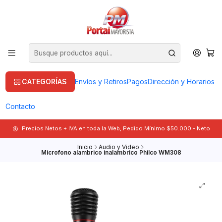
CATEGORÍAS
Envíos y Retiros
Pagos
Dirección y Horarios
Contacto
Precios Netos + IVA en toda la Web, Pedido Mínimo $50.000.- Neto
Inicio
Audio y Video
Microfono alambrico inalambrico Philco WM308