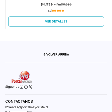
Agotado
$4.999
$6.239
+ IVA
5.0
VER DETALLES
VOLVER ARRIBA
Síguenos
CONTÁCTANOS
ventas@portalmayorista.cl