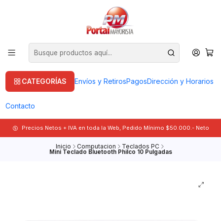
CATEGORÍAS
Envíos y Retiros
Pagos
Dirección y Horarios
Contacto
Precios Netos + IVA en toda la Web, Pedido Mínimo $50.000.- Neto
Inicio
Computacion
Teclados PC
Mini Teclado Bluetooth Philco 10 Pulgadas