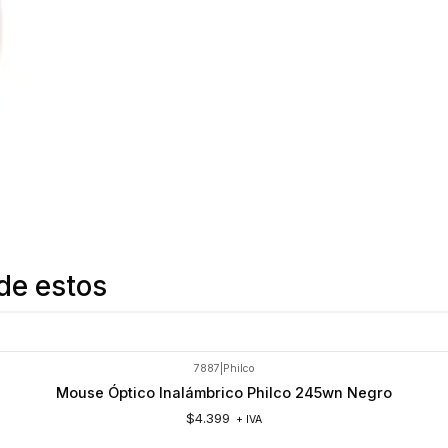
de estos
7887
|
Philco
Mouse Óptico Inalámbrico Philco 245wn Negro
$4.399
+ IVA