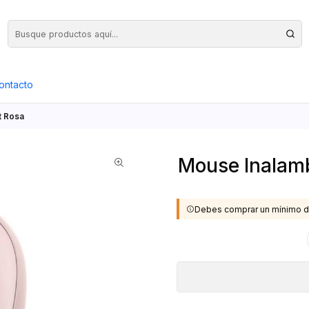
Precios Netos + IVA en toda la Web, Pedido Mínimo $50.000.- Neto
ontacto
t Rosa
Mouse Inalamb
Debes comprar un mínimo d