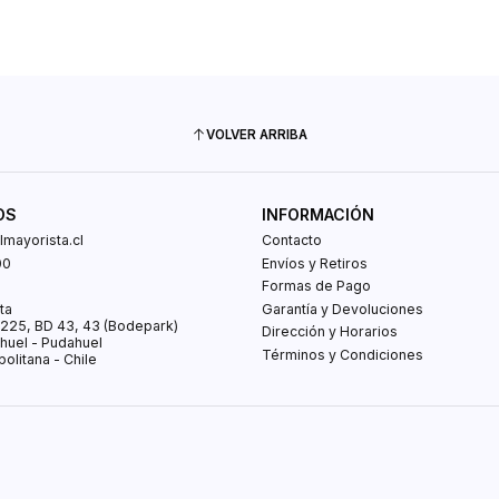
VOLVER ARRIBA
OS
INFORMACIÓN
mayorista.cl
Contacto
00
Envíos y Retiros
0
Formas de Pago
ta
Garantía y Devoluciones
s 225, BD 43, 43 (Bodepark)
Dirección y Horarios
huel - Pudahuel
Términos y Condiciones
olitana - Chile