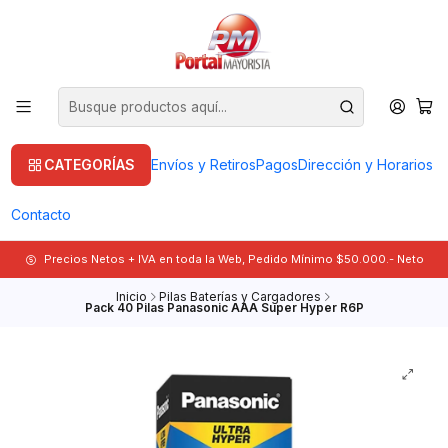
CATEGORÍAS
Envíos y Retiros
Pagos
Dirección y Horarios
Contacto
Precios Netos + IVA en toda la Web, Pedido Mínimo $50.000.- Neto
Inicio
Pilas Baterías y Cargadores
Pack 40 Pilas Panasonic AAA Super Hyper R6P