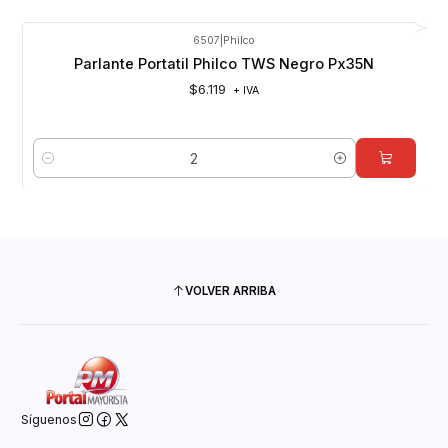
6507
|
Philco
Parlante Portatil Philco TWS Negro Px35N
$6.119
+ IVA
Cantidad
VOLVER ARRIBA
Síguenos