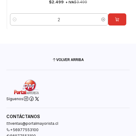
$2.499
$3.499
+ IVA
Cantidad
VOLVER ARRIBA
Síguenos
CONTÁCTANOS
ventas@portalmayorista.cl
+56977553100
56977553100