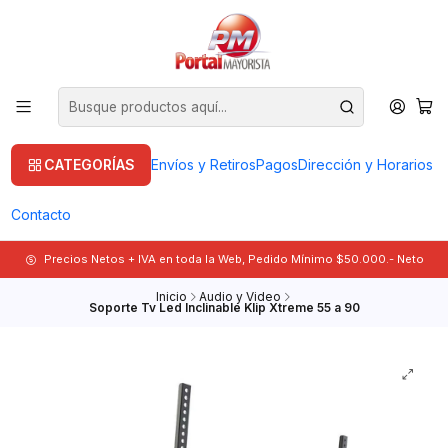
CATEGORÍAS
Envíos y Retiros
Pagos
Dirección y Horarios
Contacto
Precios Netos + IVA en toda la Web, Pedido Mínimo $50.000.- Neto
Inicio
Audio y Video
Soporte Tv Led Inclinable Klip Xtreme 55 a 90