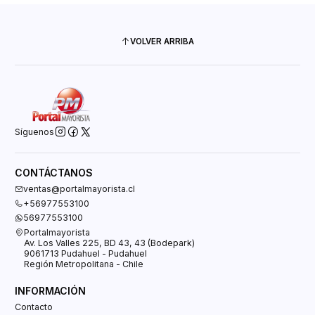
VOLVER ARRIBA
Síguenos
CONTÁCTANOS
ventas@portalmayorista.cl
+56977553100
56977553100
Portalmayorista
Av. Los Valles 225, BD 43, 43 (Bodepark)
9061713 Pudahuel - Pudahuel
Región Metropolitana - Chile
INFORMACIÓN
Contacto