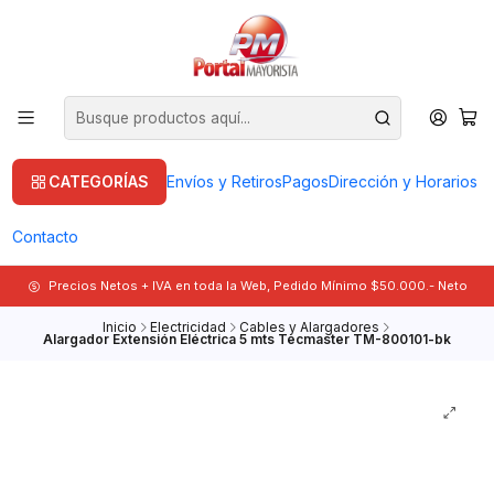
CATEGORÍAS
Envíos y Retiros
Pagos
Dirección y Horarios
Contacto
Precios Netos + IVA en toda la Web, Pedido Mínimo $50.000.- Neto
Inicio
Electricidad
Cables y Alargadores
Alargador Extensión Eléctrica 5 mts Tecmaster TM-800101-bk