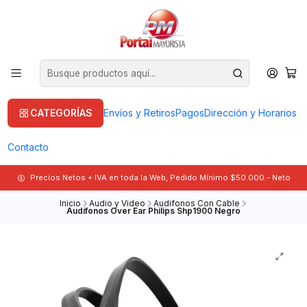
CATEGORÍAS
Envíos y Retiros
Pagos
Dirección y Horarios
Contacto
Precios Netos + IVA en toda la Web, Pedido Mínimo $50.000.- Neto
Inicio
Audio y Video
Audifonos Con Cable
Audífonos Over Ear Philips Shp1900 Negro