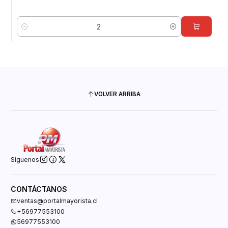
Cantidad
VOLVER ARRIBA
Síguenos
CONTÁCTANOS
ventas@portalmayorista.cl
+56977553100
56977553100