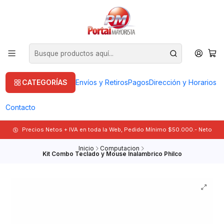
CATEGORÍAS
Envíos y Retiros
Pagos
Dirección y Horarios
Contacto
Precios Netos + IVA en toda la Web, Pedido Mínimo $50.000.- Neto
Inicio
Computacion
Kit Combo Teclado y Mouse Inalambrico Philco